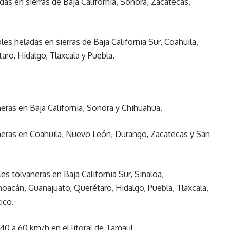
as en sierras de Baja California, Sonora, Zacatecas,
s heladas en sierras de Baja California Sur, Coahuila,
ro, Hidalgo, Tlaxcala y Puebla.
eras en Baja California, Sonora y Chihuahua.
neras en Coahuila, Nuevo León, Durango, Zacatecas y San
s tolvaneras en Baja California Sur, Sinaloa,
choacán, Guanajuato, Querétaro, Hidalgo, Puebla, Tlaxcala,
ico.
0 a 60 km/h en el litoral de Tamaul