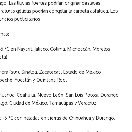
o. Las lluvias fuertes podrían originar deslaves,
turas gélidas podrían congelar la carpeta asfáltica. Los
uncios publicitarios.
mas:
 °C en Nayarit, Jalisco, Colima, Michoacán, Morelos
sta).
ra (sur), Sinaloa, Zacatecas, Estado de México
mpeche, Yucatán y Quintana Roo.
uahua, Coahuila, Nuevo León, San Luis Potosí, Durango,
lgo, Ciudad de México, Tamaulipas y Veracruz.
 -5 °C con heladas en sierras de Chihuahua y Durango.