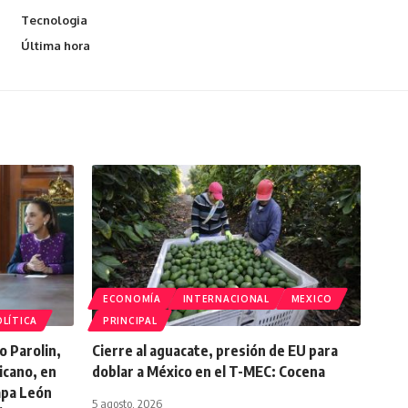
Tecnologia
Última hora
ECONOMÍA
INTERNACIONAL
MEXICO
LÍTICA
PRINCIPAL
o Parolin,
Cierre al aguacate, presión de EU para
icano, en
doblar a México en el T-MEC: Cocena
Papa León
5 agosto, 2026