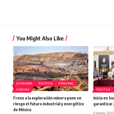
You Might Also Like
ECONOMÍA
POLÍTICA
PRINCIPAL
SONORA
POLÍTICA
Freno a la exploración minera pone en
Inicia en S
riesgo el futuro industrial y energético
garantizar 
de México
6 agosto, 2026