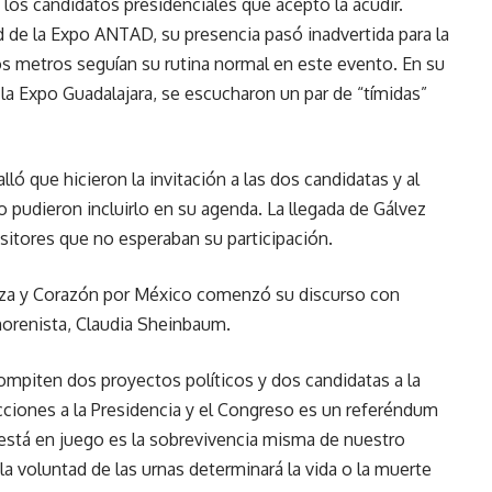
los candidatos presidenciales que aceptó la acudir.
d de la Expo ANTAD, su presencia pasó inadvertida para la
s metros seguían su rutina normal en este evento. En su
e la Expo Guadalajara, se escucharon un par de “tímidas”
ló que hicieron la invitación a las dos candidatas y al
o pudieron incluirlo en su agenda. La llegada de Gálvez
itores que no esperaban su participación.
rza y Corazón por México comenzó su discurso con
 morenista, Claudia Sheinbaum.
mpiten dos proyectos políticos y dos candidatas a la
ecciones a la Presidencia y el Congreso es un referéndum
está en juego es la sobrevivencia misma de nuestro
a voluntad de las urnas determinará la vida o la muerte