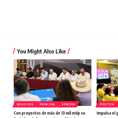
You Might Also Like
NEGOCIOS
PRINCIPAL
SONORA
POLÍTICA
Con proyectos de más de 13 mil mdp se
Impulsa el