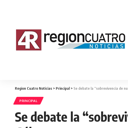
Region Cuatro Noticias
>
Principal
>
Se debate la “sobrevivencia de n
PRINCIPAL
Se debate la “sobrev