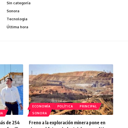
Sin categoría
Sonora
Tecnologia
Última hora
ECONOMÍA
POLÍTICA
PRINCIPAL
RA
SONORA
más de 254
Freno a la exploración minera pone en