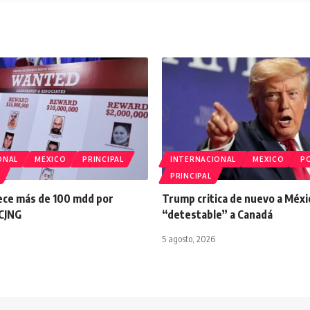
ONAL
MEXICO
PRINCIPAL
INTERNACIONAL
MEXICO
PO
PRINCIPAL
ece más de 100 mdd por
Trump critica de nuevo a Méxic
 CJNG
“detestable” a Canadá
5 agosto, 2026