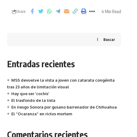
4 Min Read
Share
Buscar
Entradas recientes
MSS devuelve la vista a joven con catarata congénita
tras 23 años de limitación visual
Hay que ser ‘cochis’
El trasfondo de la lista
En riesgo Sonora por gusano barrenador de Chihuahua
El “Ocaranza” en rictus mortem
Comentarios recientes