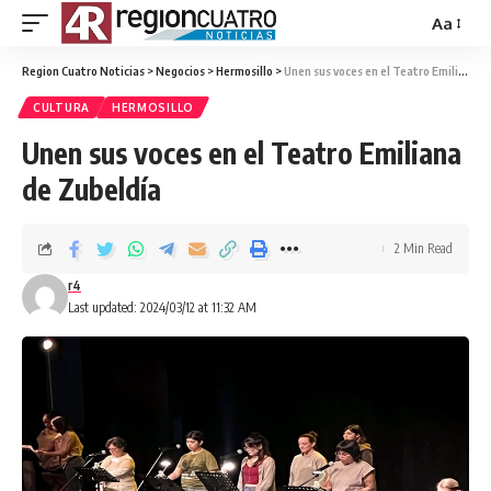
Aa
Region Cuatro Noticias
>
Negocios
>
Hermosillo
>
Unen sus voces en el Teatro Emiliana de Zubeldía
CULTURA
HERMOSILLO
Unen sus voces en el Teatro Emiliana
de Zubeldía
2 Min Read
r4
Last updated: 2024/03/12 at 11:32 AM