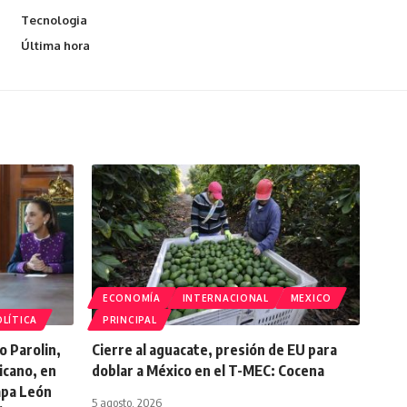
Tecnologia
Última hora
ECONOMÍA
INTERNACIONAL
MEXICO
LÍTICA
PRINCIPAL
o Parolin,
Cierre al aguacate, presión de EU para
icano, en
doblar a México en el T-MEC: Cocena
Papa León
5 agosto, 2026