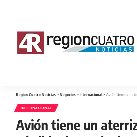
Region Cuatro Noticias
>
Negocios
>
Internacional
>
Avión tiene un at
INTERNACIONAL
Avión tiene un aterri