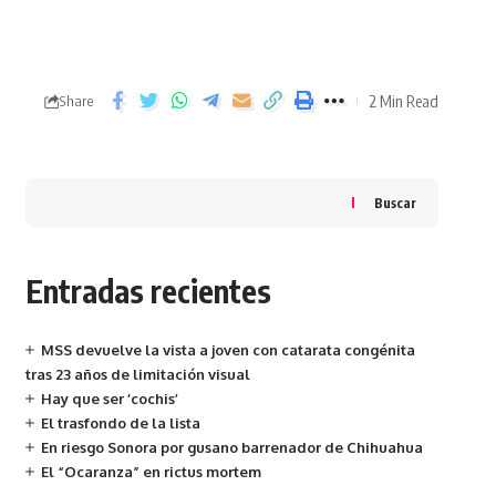
2 Min Read
Share
Buscar
Entradas recientes
MSS devuelve la vista a joven con catarata congénita
tras 23 años de limitación visual
Hay que ser ‘cochis’
El trasfondo de la lista
En riesgo Sonora por gusano barrenador de Chihuahua
El “Ocaranza” en rictus mortem