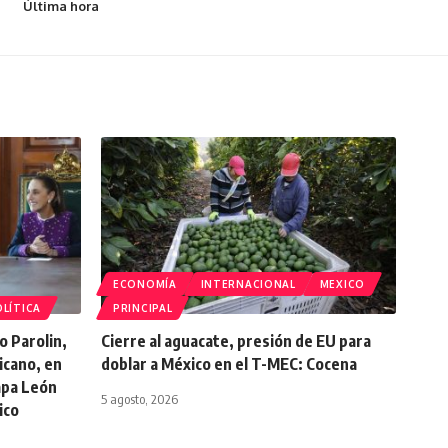
Última hora
ECONOMÍA
INTERNACIONAL
MEXICO
LÍTICA
PRINCIPAL
o Parolin,
Cierre al aguacate, presión de EU para
icano, en
doblar a México en el T-MEC: Cocena
Papa León
5 agosto, 2026
ico