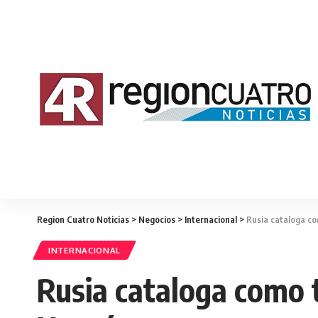
Region Cuatro Noticias
>
Negocios
>
Internacional
>
Rusia cataloga co
INTERNACIONAL
Rusia cataloga como t