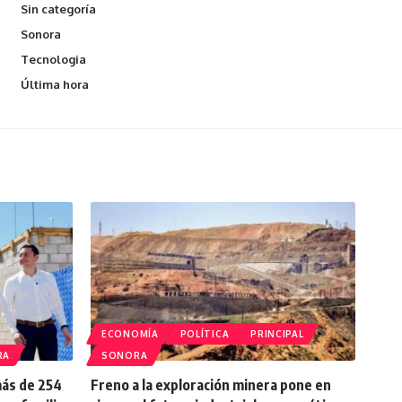
Sin categoría
Sonora
Tecnologia
Última hora
ECONOMÍA
POLÍTICA
PRINCIPAL
RA
SONORA
más de 254
Freno a la exploración minera pone en