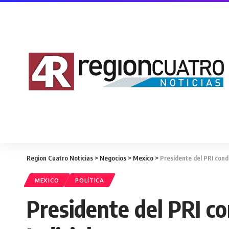
Region Cuatro Noticias
>
Negocios
>
Mexico
>
Presidente del PRI conde
MEXICO
POLÍTICA
Presidente del PRI co