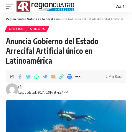
Aa
Region Cuatro Noticias
>
General
>
Anuncia Gobierno del Estado Arrecifal Artificial único en Latinoamérica
GENERAL
SONORA
Anuncia Gobierno del Estado
Arrecifal Artificial único en
Latinoamérica
2 Min Read
r4
Last updated: 2024/02/14 at 4:37 PM