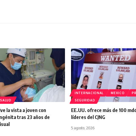
INTERNACIONAL
MEXICO
PR
SALUD
SEGURIDAD
e la vista a joven con
EE.UU. ofrece más de 100 md
ngénita tras 23 años de
líderes del CJNG
isual
5 agosto, 2026