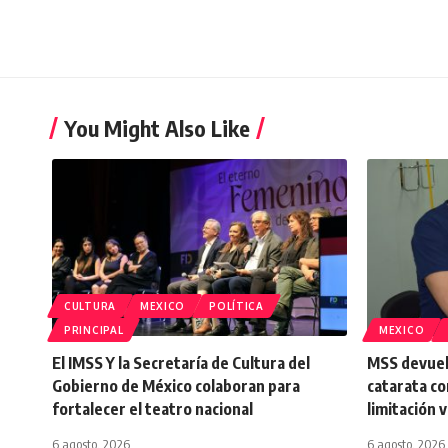
You Might Also Like
CULTURA
MEXICO
POLÍTICA
PRINCIPAL
MEXICO
El IMSS Y la Secretaría de Cultura del
MSS devuelv
Gobierno de México colaboran para
catarata co
fortalecer el teatro nacional
limitación v
6 agosto, 2026
6 agosto, 2026