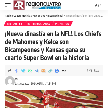
Aa
Region Cuatro Noticias
>
Negocios
>
Internacional
>
¡Nueva dinastía en la NFL! Los Chiefs de Mahomes y Kelce son Bicampeones y Kansas gana su cuarto Super Bowl en la historia
DEPORTES
INTERNACIONAL
PRINCIPAL
¡Nueva dinastía en la NFL! Los Chiefs
de Mahomes y Kelce son
Bicampeones y Kansas gana su
cuarto Super Bowl en la historia
7 Min Read
r4
Last updated: 2024/02/11 at 11:14 PM