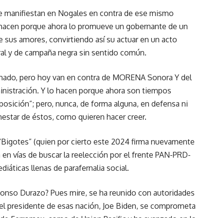
e manifiestan en Nogales en contra de ese mismo
lo hacen porque ahora lo promueve un gobernante de un
de sus amores, convirtiendo así su actuar en un acto
ral y de campaña negra sin sentido común.
ionado, pero hoy van en contra de MORENA Sonora Y del
nistración. Y lo hacen porque ahora son tiempos
oposición”; pero, nunca, de forma alguna, en defensa ni
nestar de éstos, como quieren hacer creer.
 “Bigotes” (quien por cierto este 2024 firma nuevamente
en vías de buscar la reelección por el frente PAN-PRD-
iáticas llenas de parafernalia social.
fonso Durazo? Pues mire, se ha reunido con autoridades
el presidente de esas nación, Joe Biden, se comprometa