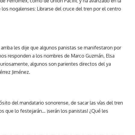
s de Ferromex, como de Union Pacific y ha avanzado en la
los nogalenses: Librarse del cruce del tren por el centro
 arriba les dije que algunos panistas se manifestaron por
lgunos responden a los nombres de Marco Guzmán, Elsa
curiosamente, algunos son parientes directos del ya
rrez Jiménez.
ósito del mandatario sonorense, de sacar las vías del tren
s que lo festejarán… ¡serán los panistas! ¿Qué les