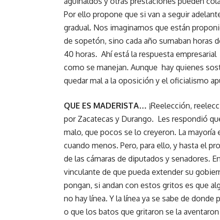
aguinaldos y otras prestaciones pueden cola
Por ello propone que si van a seguir adelan
gradual. Nos imaginamos que están proponi
de sopetón, sino cada año sumaban horas de
40 horas. Ahí está la respuesta empresaria
como se manejan. Aunque hay quienes sosti
quedar mal a la oposición y el oficialismo ap
QUE ES MADERISTA…
¡Reelección, reelecc
por Zacatecas y Durango. Les respondió que e
malo, que pocos se lo creyeron. La mayoría 
cuando menos. Pero, para ello, y hasta el pr
de las cámaras de diputados y senadores. E
vinculante de que pueda extender su gobier
pongan, si andan con estos gritos es que a
no hay línea. Y la línea ya se sabe de dond
o que los batos que gritaron se la aventaro