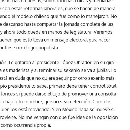
psar a las empresas, sobre todo las chicas y medianas.
te con estas reformas laborales, que se hagan de manera
endo el modelo chileno que fue como lo manejaron. No
 descanso hasta completar la jornada completa de las
l y ahora todo queda en manos de legislatura. Veremos
enen que esto lleva un mensaje electoral para hacer
untarse otro logro populista.
ión! Le gritaron al presidente López Obrador en su gira
s maderista y al terminar su sexenio se va a jubilar. Lo
está en duda que no quiera seguir por otro sexenio más
opio presidente lo sabe, primero debe tener control total
ntonces si puede darse el lujo de promover una consulta
no bajo otro nombre, que no sea reelección. Como le
lguien los está moviendo. Y en México nada se mueve si
e proviene. No me vengan con que fue idea de la oposición
n como ocurrencia propia.