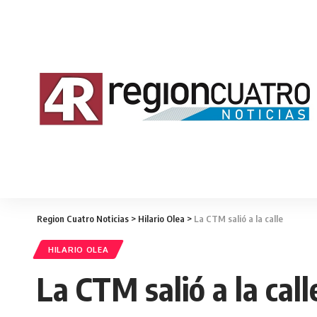
Region Cuatro Noticias
>
Hilario Olea
>
La CTM salió a la calle
HILARIO OLEA
La CTM salió a la call