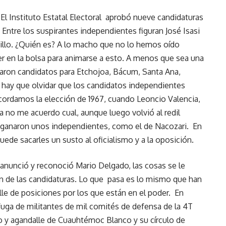
El Instituto Estatal Electoral aprobó nueve candidaturas
Entre los suspirantes independientes figuran José Isasi
sillo. ¿Quién es? A lo macho que no lo hemos oído
r en la bolsa para animarse a esto. A menos que sea una
aron candidatos para Etchojoa, Bácum, Santa Ana,
hay que olvidar que los candidatos independientes
ordamos la elección de 1967, cuando Leoncio Valencia,
ita no me acuerdo cual, aunque luego volvió al redil
én ganaron unos independientes, como el de Nacozari. En
puede sacarles un susto al oficialismo y a la oposición.
anunció y reconoció Mario Delgado, las cosas se le
n de las candidaturas. Lo que pasa es lo mismo que han
alle de posiciones por los que están en el poder. En
uga de militantes de mil comités de defensa de la 4T
so y agandalle de Cuauhtémoc Blanco y su círculo de