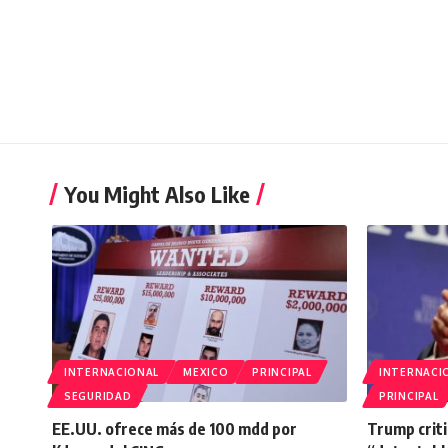
You Might Also Like
INTERNACIONAL
MEXICO
PRINCIPAL
INTERNACI
SEGURIDAD
PRINCIPAL
EE.UU. ofrece más de 100 mdd por
Trump criti