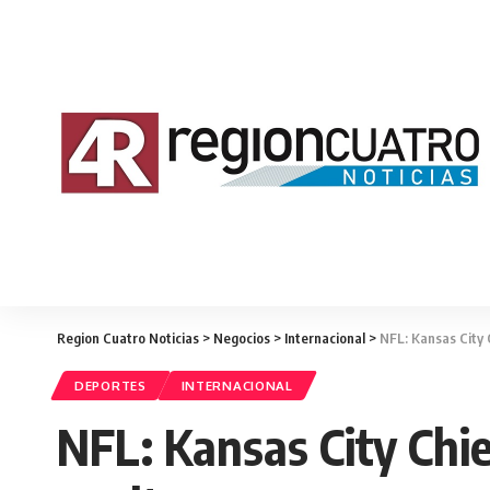
Region Cuatro Noticias
>
Negocios
>
Internacional
>
NFL: Kansas City C
DEPORTES
INTERNACIONAL
NFL: Kansas City Chie