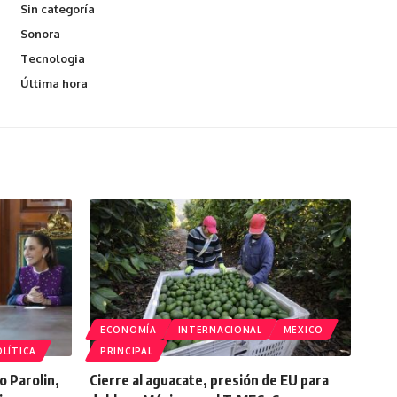
Sin categoría
Sonora
Tecnologia
Última hora
ECONOMÍA
INTERNACIONAL
MEXICO
LÍTICA
PRINCIPAL
o Parolin,
Cierre al aguacate, presión de EU para