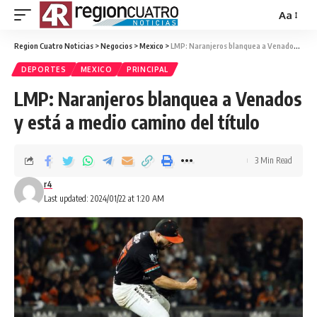
Aa
Region Cuatro Noticias
>
Negocios
>
Mexico
>
LMP: Naranjeros blanquea a Venados y está a medio camino del título
DEPORTES
MEXICO
PRINCIPAL
LMP: Naranjeros blanquea a Venados
y está a medio camino del título
3 Min Read
r4
Last updated: 2024/01/22 at 1:20 AM