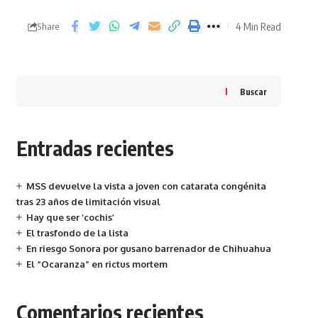
4 Min Read
Share
Buscar
Entradas recientes
MSS devuelve la vista a joven con catarata congénita
tras 23 años de limitación visual
Hay que ser ‘cochis’
El trasfondo de la lista
En riesgo Sonora por gusano barrenador de Chihuahua
El “Ocaranza” en rictus mortem
Comentarios recientes