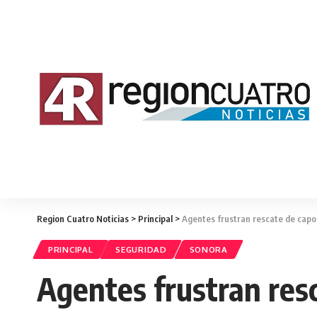
Region Cuatro Noticias
>
Principal
>
Agentes frustran rescate de capo 
PRINCIPAL
SEGURIDAD
SONORA
Agentes frustran resc