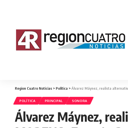
Region Cuatro Noticias
>
Política
>
Álvarez Máynez, realista alternat
POLÍTICA
PRINCIPAL
SONORA
Álvarez Máynez, reali