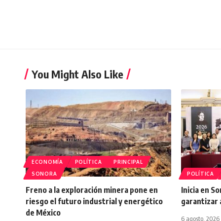
You Might Also Like
ECONOMÍA
POLÍTICA
PRINCIPAL
SONORA
POLÍTICA
Freno a la exploración minera pone en
Inicia en S
riesgo el futuro industrial y energético
garantizar 
de México
6 agosto, 2026