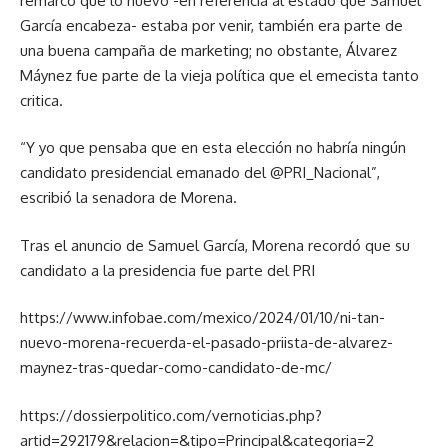
remarcó que lo nuevo -en referencia al estado que Samuel
García encabeza- estaba por venir, también era parte de
una buena campaña de marketing; no obstante, Álvarez
Máynez fue parte de la vieja política que el emecista tanto
critica.
“Y yo que pensaba que en esta elección no habría ningún
candidato presidencial emanado del @PRI_Nacional”,
escribió la senadora de Morena.
Tras el anuncio de Samuel García, Morena recordó que su
candidato a la presidencia fue parte del PRI
https://www.infobae.com/mexico/2024/01/10/ni-tan-
nuevo-morena-recuerda-el-pasado-priista-de-alvarez-
maynez-tras-quedar-como-candidato-de-mc/
https://dossierpolitico.com/vernoticias.php?
artid=292179&relacion=&tipo=Principal&categoria=2