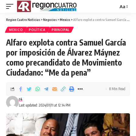
Aa
Region Cuatro Noticias
>
Negocios
>
Mexico
>
Alfaro explota contra Samuel García por imposición de Álvarez Máynez como precandidato de Movimiento Ciudadano: “Me da pena”
MEXICO
POLÍTICA
PRINCIPAL
Alfaro explota contra Samuel García
por imposición de Álvarez Máynez
como precandidato de Movimiento
Ciudadano: “Me da pena”
8 Min Read
r4
Last updated: 2024/01/11 at 12:14 PM