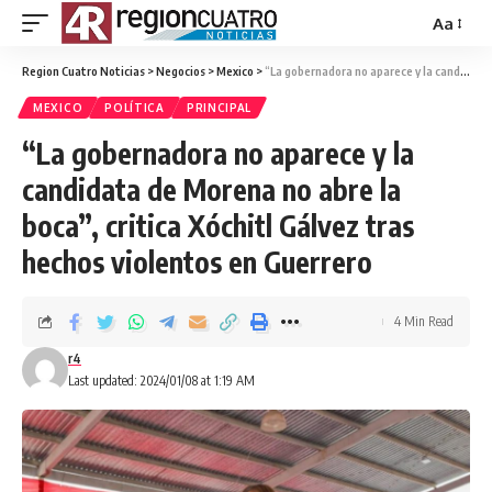
Aa
Region Cuatro Noticias
>
Negocios
>
Mexico
>
“La gobernadora no aparece y la candidata de Morena no abre la boca”, critica Xóchitl Gálvez tras hechos violentos en Guerrero
MEXICO
POLÍTICA
PRINCIPAL
“La gobernadora no aparece y la
candidata de Morena no abre la
boca”, critica Xóchitl Gálvez tras
hechos violentos en Guerrero
4 Min Read
r4
Last updated: 2024/01/08 at 1:19 AM