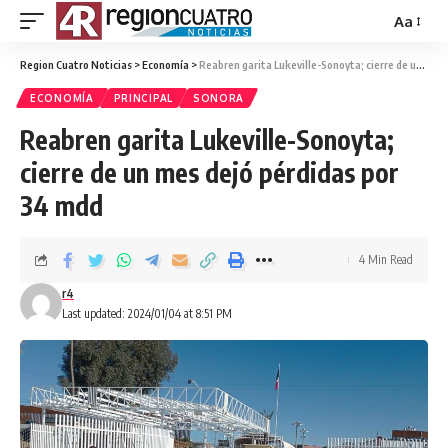
Aa
Region Cuatro Noticias
>
Economía
>
Reabren garita Lukeville-Sonoyta; cierre de un mes dejó pérdidas por 34 mdd
ECONOMÍA
PRINCIPAL
SONORA
Reabren garita Lukeville-Sonoyta;
cierre de un mes dejó pérdidas por
34 mdd
4 Min Read
r4
Last updated: 2024/01/04 at 8:51 PM