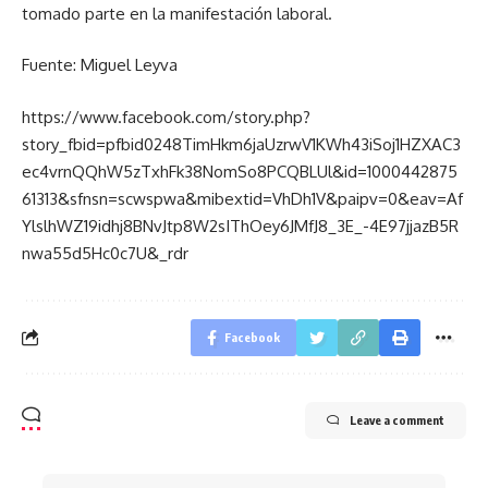
tomado parte en la manifestación laboral.
Fuente: Miguel Leyva
https://www.facebook.com/story.php?
story_fbid=pfbid0248TimHkm6jaUzrwV1KWh43iSoj1HZXAC3
ec4vrnQQhW5zTxhFk38NomSo8PCQBLUl&id=1000442875
61313&sfnsn=scwspwa&mibextid=VhDh1V&paipv=0&eav=Af
YlslhWZ19idhj8BNvJtp8W2sIThOey6JMfJ8_3E_-4E97jjazB5R
nwa55d5Hc0c7U&_rdr
Facebook
Leave a comment