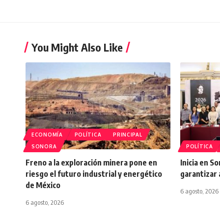
You Might Also Like
ECONOMÍA
POLÍTICA
PRINCIPAL
SONORA
POLÍTICA
Freno a la exploración minera pone en
Inicia en S
riesgo el futuro industrial y energético
garantizar 
de México
6 agosto, 2026
6 agosto, 2026