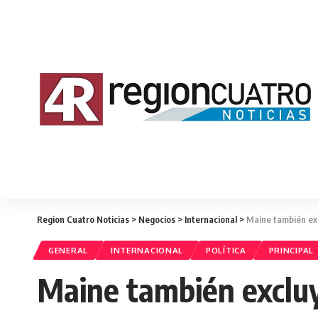
Region Cuatro Noticias
>
Negocios
>
Internacional
>
Maine también exc
GENERAL
INTERNACIONAL
POLÍTICA
PRINCIPAL
Maine también excluy