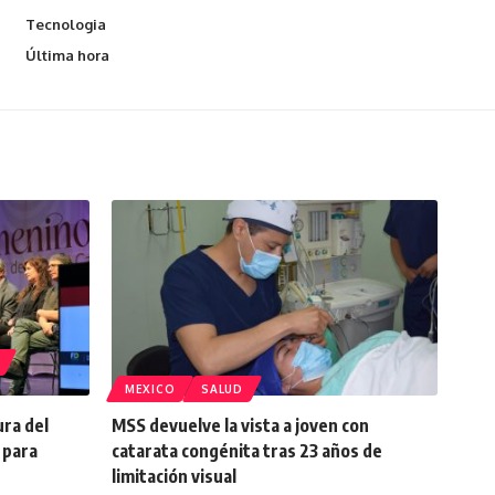
Tecnologia
Última hora
MEXICO
SALUD
ura del
MSS devuelve la vista a joven con
 para
catarata congénita tras 23 años de
limitación visual