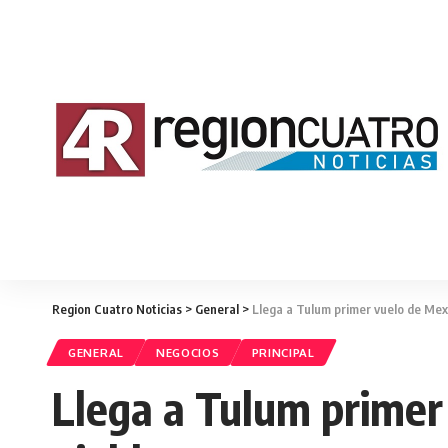
Region Cuatro Noticias
>
General
>
Llega a Tulum primer vuelo de Mex
GENERAL
NEGOCIOS
PRINCIPAL
Llega a Tulum primer