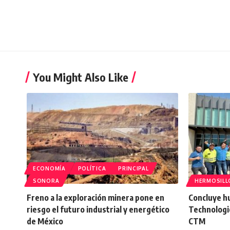
You Might Also Like
ECONOMÍA
POLÍTICA
PRINCIPAL
SONORA
HERMOSILL
Freno a la exploración minera pone en
Concluye h
riesgo el futuro industrial y energético
Technologi
de México
CTM