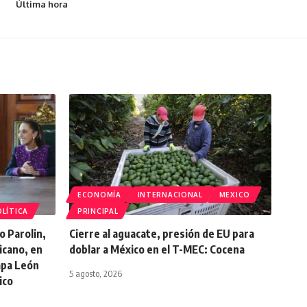
Última hora
ECONOMÍA
INTERNACIONAL
MEXICO
LÍTICA
PRINCIPAL
o Parolin,
Cierre al aguacate, presión de EU para
icano, en
doblar a México en el T-MEC: Cocena
Papa León
5 agosto, 2026
ico