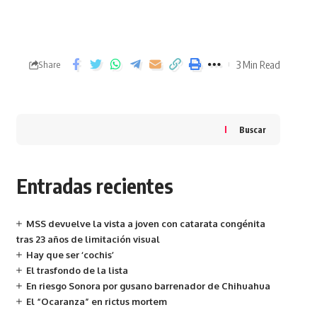
3 Min Read
Share
Buscar
Entradas recientes
MSS devuelve la vista a joven con catarata congénita
tras 23 años de limitación visual
Hay que ser ‘cochis’
El trasfondo de la lista
En riesgo Sonora por gusano barrenador de Chihuahua
El “Ocaranza” en rictus mortem