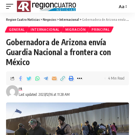
Aa
Region Cuatro Noticias
>
Negocios
>
Internacional
>
Gobernadora de Arizona envía Guardia Nacional a frontera con México
GENERAL
INTERNACIONAL
MIGRACIÓN
PRINCIPAL
Gobernadora de Arizona envía
Guardia Nacional a frontera con
México
4 Min Read
r4
Last updated: 2023/12/16 at 11:28 AM