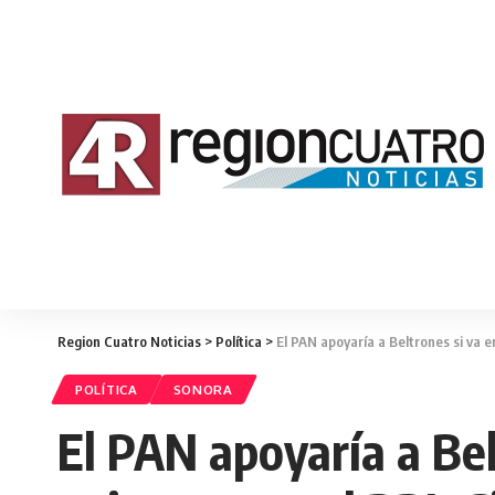
Region Cuatro Noticias
>
Política
>
El PAN apoyaría a Beltrones si va en
POLÍTICA
SONORA
El PAN apoyaría a Belt