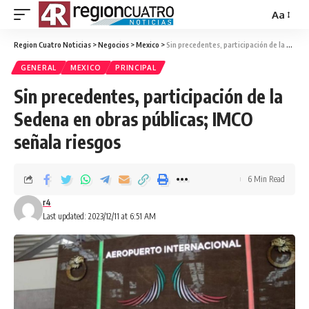
Aa
Region Cuatro Noticias
>
Negocios
>
Mexico
>
Sin precedentes, participación de la Sedena en obras públicas; IMCO señala riesgos
GENERAL
MEXICO
PRINCIPAL
Sin precedentes, participación de la
Sedena en obras públicas; IMCO
señala riesgos
6 Min Read
r4
Last updated: 2023/12/11 at 6:51 AM