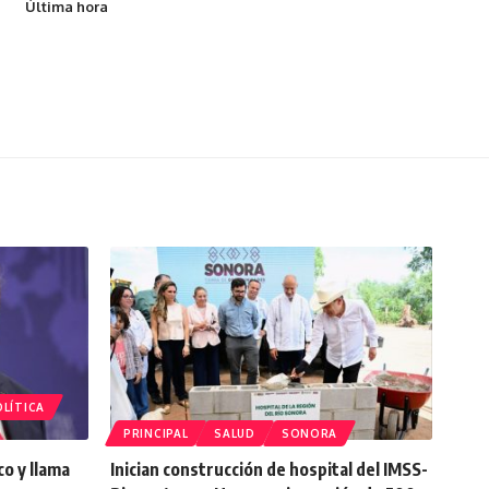
Última hora
LÍTICA
PRINCIPAL
SALUD
SONORA
o y llama
Inician construcción de hospital del IMSS-