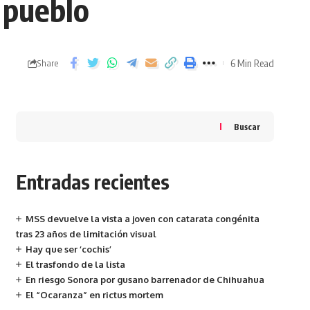
l pueblo
6 Min Read
Share
Buscar
Entradas recientes
MSS devuelve la vista a joven con catarata congénita
tras 23 años de limitación visual
Hay que ser ‘cochis’
El trasfondo de la lista
En riesgo Sonora por gusano barrenador de Chihuahua
El “Ocaranza” en rictus mortem