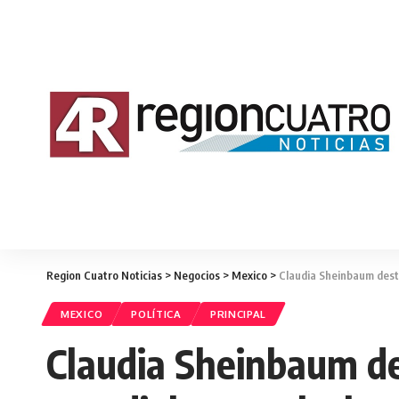
Region Cuatro Noticias
>
Negocios
>
Mexico
>
Claudia Sheinbaum desta
MEXICO
POLÍTICA
PRINCIPAL
Claudia Sheinbaum de