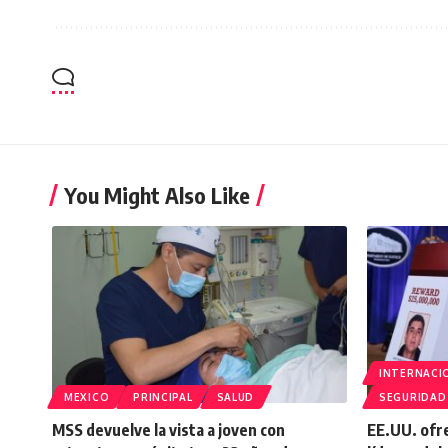
You Might Also Like
INTERNACI
MEXICO
PRINCIPAL
SALUD
SEGURIDAD
MSS devuelve la vista a joven con
EE.UU. ofr