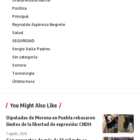
Oralia Acosta García
Política
Principal
Reynaldo Espinoza Negrete
Salud
SEGURIDAD
Sergio Valle Padres
Sin categoría
Sonora
Tecnologia
Última hora
You Might Also Like
Diputadas de Morena en Puebla rebasaron
límites de la libertad de expresión: CNDH
7 agosto, 2026
Con proyectos de más de 13 mil mdp se