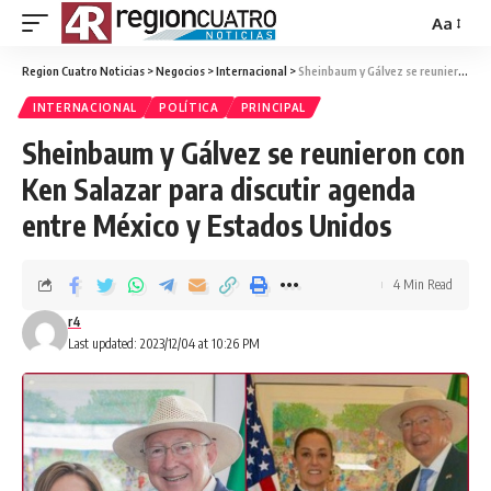
Aa
Region Cuatro Noticias
>
Negocios
>
Internacional
>
Sheinbaum y Gálvez se reunieron con Ken Salazar para discutir agenda entre México y Estados Unidos
INTERNACIONAL
POLÍTICA
PRINCIPAL
Sheinbaum y Gálvez se reunieron con
Ken Salazar para discutir agenda
entre México y Estados Unidos
4 Min Read
r4
Last updated: 2023/12/04 at 10:26 PM