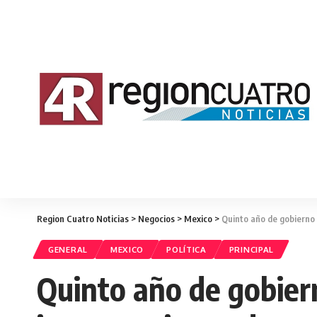
Region Cuatro Noticias
>
Negocios
>
Mexico
>
Quinto año de gobierno 
GENERAL
MEXICO
POLÍTICA
PRINCIPAL
Quinto año de gobiern