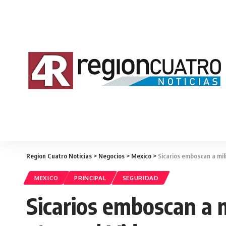
Region Cuatro Noticias
>
Negocios
>
Mexico
>
Sicarios emboscan a mili
MEXICO
PRINCIPAL
SEGURIDAD
Sicarios emboscan a m