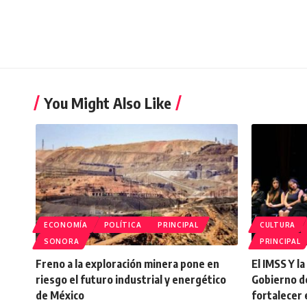
You Might Also Like
ECONOMÍA
POLÍTICA
PRINCIPAL
CULTURA
SONORA
PRINCIPAL
Freno a la exploración minera pone en
El IMSS Y l
riesgo el futuro industrial y energético
Gobierno d
de México
fortalecer 