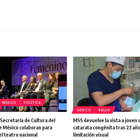
MEXICO
POLÍTICA
MEXICO
SALUD
a Secretaría de Cultura del
MSS devuelve la vista a joven 
e México colaboran para
catarata congénita tras 23 añ
el teatro nacional
limitación visual