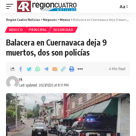
Aa
Region Cuatro Noticias
>
Negocios
>
Mexico
>
Balacera en Cuernavaca deja 9 muertos, dos son policías
MEXICO
PRINCIPAL
SEGURIDAD
Balacera en Cuernavaca deja 9
muertos, dos son policías
4 Min Read
r4
Last updated: 2023/11/20 at 8:11 PM