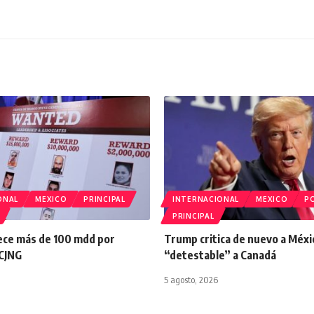
ONAL
MEXICO
PRINCIPAL
INTERNACIONAL
MEXICO
PO
PRINCIPAL
ece más de 100 mdd por
Trump critica de nuevo a Méxic
 CJNG
“detestable” a Canadá
5 agosto, 2026