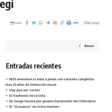
egi
3 Min Read
Share
Buscar
Entradas recientes
MSS devuelve la vista a joven con catarata congénita
tras 23 años de limitación visual
Hay que ser ‘cochis’
El trasfondo de la lista
En riesgo Sonora por gusano barrenador de Chihuahua
El “Ocaranza” en rictus mortem