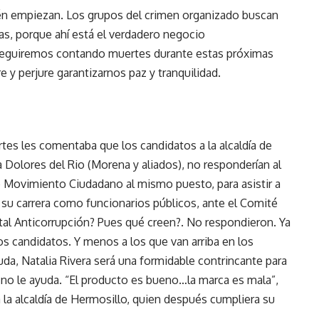
én empiezan. Los grupos del crimen organizado buscan
ías, porque ahí está el verdadero negocio
, seguiremos contando muertes durante estas próximas
y perjure garantizarnos paz y tranquilidad.
es les comentaba que los candidatos a la alcaldía de
a Dolores del Rio (Morena y aliados), no responderían al
de Movimiento Ciudadano al mismo puesto, para asistir a
 su carrera como funcionarios públicos, ante el Comité
tal Anticorrupción? Pues qué creen?. No respondieron. Ya
os candidatos. Y menos a los que van arriba en los
a, Natalia Rivera será una formidable contrincante para
a no le ayuda. “El producto es bueno…la marca es mala”,
 a la alcaldía de Hermosillo, quien después cumpliera su