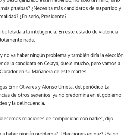
 y desorganizado está metiendo, no solo la mano, sino
e más pruebas? ¿Necesita más candidatos de su partido y
ealidad? ¿En serio, Presidente?
 bofetada a la inteligencia. En este estado de violencia
solutamente nada.
a y no va haber ningún problema y también diría la elección
r de la candidata en Celaya, duele mucho, pero vamos a
z Obrador en su Mañanera de este martes.
gas Emir Olivares y Alonso Urrieta, del periódico La
encias de otros sexenios, ya no predomina en el gobierno
des y la delincuencia.
blecemos relaciones de complicidad con nadie”, dijo.
va a haber ningún problema? ¿Elecciones en paz? ¿Ya no