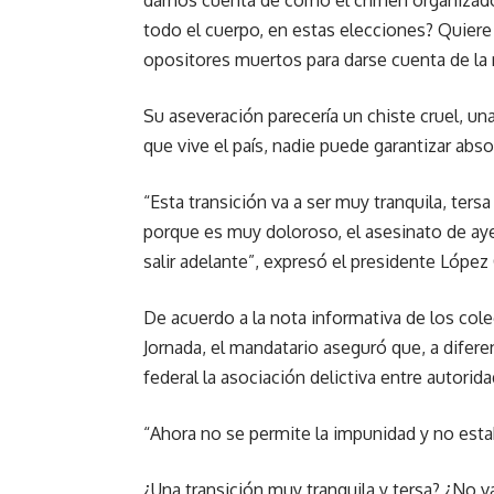
darnos cuenta de cómo el crimen organizado
todo el cuerpo, en estas elecciones? Quier
opositores muertos para darse cuenta de la r
Su aseveración parecería un chiste cruel, una
que vive el país, nadie puede garantizar ab
“Esta transición va a ser muy tranquila, ters
porque es muy doloroso, el asesinato de aye
salir adelante”, expresó el presidente Lópe
De acuerdo a la nota informativa de los cole
Jornada, el mandatario aseguró que, a difer
federal la asociación delictiva entre autorida
“Ahora no se permite la impunidad y no esta
¿Una transición muy tranquila y tersa? ¿No 