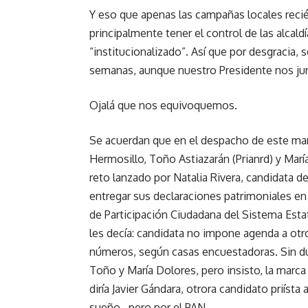
Y eso que apenas las campañas locales reci
principalmente tener el control de las alcald
“institucionalizado”. Así que por desgracia
semanas, aunque nuestro Presidente nos jure 
Ojalá que nos equivoquemos.
Se acuerdan que en el despacho de este mart
Hermosillo, Toño Astiazarán (Prianrd) y Marí
reto lanzado por Natalia Rivera, candidata 
entregar sus declaraciones patrimoniales en
de Participación Ciudadana del Sistema Esta
les decía: candidata no impone agenda a otr
números, según casas encuestadoras. Sin dud
Toño y María Dolores, pero insisto, la marc
diría Javier Gándara, otrora candidato priísta
sueño…pero por el PAN.